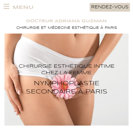
Aller
MENU
RENDEZ-VOUS
au
contenu
DOCTEUR ADRIANA GUZMAN
CHIRURGIE ET MÉDECINE ESTHÉTIQUE À PARIS
CHIRURGIE ESTHÉTIQUE INTIME
CHEZ LA FEMME
NYMPHOPLASTIE
SECONDAIRE À PARIS