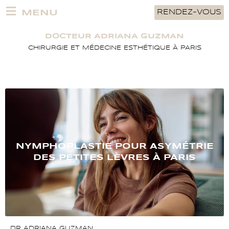
Aller
MENU
RENDEZ-VOUS
au
contenu
DOCTEUR ADRIANA GUZMAN
CHIRURGIE ET MÉDECINE ESTHÉTIQUE À PARIS
NYMPHOPLASTIE POUR ASYMÉTRIE
DES PETITES LÈVRES À PARIS
DR ADRIANA GUZMAN